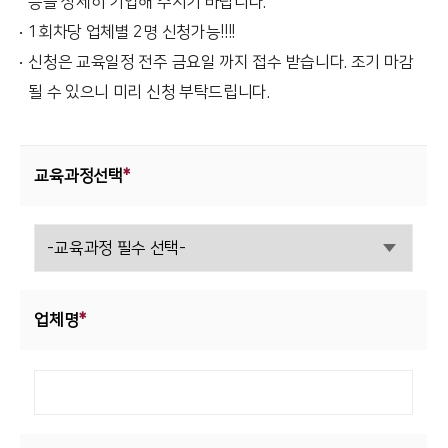
등을 상세히 기입해 주시기 바랍니다.
Global Networks
FL3015 Conversion
1회차당 업체별 2명 신청가능!!!!
투자정보
신청은 교육일정 전주 금요일 까지 접수 받습니다. 조기 마감
국내지사
PS Conversion
재무정보
사회공헌
될 수 있으니 미리 신청 부탁드립니다.
해외지사
Gantry
∨
IR 자료실
사회공헌개요
FO Series
사회공헌활동
교육과정선택
*
HD Gantry Series
Tube
∨
TL6527-S
TL9036-X
업체명
*
절곡기
∨
유압 절곡기
전기 절곡기