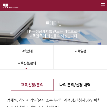
회사소개
트레이닝
제품소개
CEO
HK는 성공가치를 만드는 기업으로서
고객만족에 최선을 다하겠습니다.
회사개요
Fiber
고객지원
∨
회사연혁
FS Series
서비스
교육안내
교육일정
CI소개
FL3015
트레이닝
∨
교육신청/문의
가치경영
∨
RS3015
교육일정
기업정신
FE Series
교육신청/문의
핵심가치
교육신청/문의
나의 문의/신청 내역
FC3015
원격지원
Vision Statement
HD Series
HK Insight
업체명, 참가지역명(본사 또는 부산), 과정명,신청자명/연락처
지사안내
∨
Conversion
∨
자료실