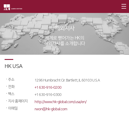
회사소개
해외지사
CEO
세계로 뻗어가는 HK의
해외지사를 소개합니다
회사개요
회사연혁
HK USA
CI소개
가치경영
∨
ㆍ
주소
​1296 Humbracht Cir. Bartlett, IL 60103 U.S.A
ㆍ
전화
+1 630-916-0200
기업정신
ㆍ
팩스
+1 630-916-0300
ㆍ
지사 홈페이지
핵심가치
http://www.hk-global.com/usa/en/​
ㆍ
이메일
rwon@hk-global.com​
Vision Statement
지사안내
∨