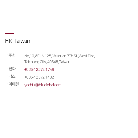
HK Taiwan
ㆍ
주소
No.10, 8F LN 125. Wuquan 7Th St.,West Dist.,
Taichung City, 40348, Taiwan
ㆍ
전화
+886 4 2372 1749
ㆍ
팩스
+886 4 2372 1432
ㆍ
이메일
ycchiu@hk-global.com