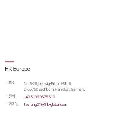
Global Networks
국내지사
해외지사
제품소개
Fiber
고객지원
∨
HK Europe
FS Series
서비스
투자정보
FL3015
ㆍ
주소
트레이닝
∨
No. 8-28, Ludwig-Erhard-Str. 6,
재무정보
사회공헌
D-65760 Eschborn, Frankfurt, Germany
RS3015
교육일정
ㆍ
전화
IR 자료실
+49 6196 9675 610
사회공헌개요
ㆍ
이메일
taefung01@hk-global.com
FE Series
교육신청/문의
사회공헌활동
FC3015
원격지원
HD Series
HK Insight