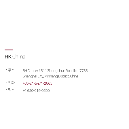
Conversion
∨
자료실
FL3015 Conversion
PS Conversion
Gantry
∨
FO Series
HK China
HD Gantry Series
ㆍ
주소
BH Center #511 Zhongchun Road No. 7755.
Tube
∨
Shanghai City, Minhang District, China
ㆍ
전화
+86-21-5471-2863
TL6527-S
ㆍ
팩스
+1 630-916-0300
TL9036-X
절곡기
∨
유압 절곡기