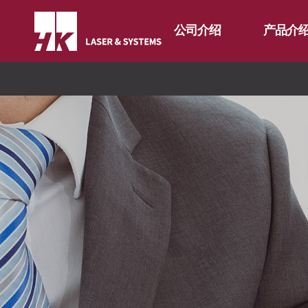
公司介绍
产品介
CEO
光纤
公司简介
二氧化碳
FL3015 Fiber
公司沿革
割管专用机
PS Series Fiber
FL3015 二氧
CI介绍
折弯机
PS series 二
价值经营
∨
去毛刺机
PL3015 二氧
分公司介绍
∨
特殊用途
企业精神
自动化
核心价值
全球网络
焊接机
长远规划
国内分公司
混合加工机
海外办事处