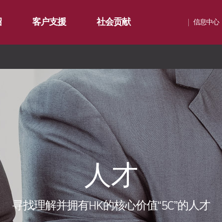
绍
客户支援
社会贡献
信息中心
通知
∨
服务
社会贡献简介
影集
∨
资源
社会贡献活动
联系我们
活动评论
化碳
氧化碳
化碳
∨
人才
寻找理解并拥有HK的核心价值“5C”的人才