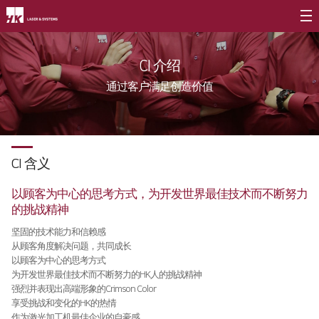
公司介绍
CI 介绍
CEO
通过客户满足创造价值
公司简介
公司沿革
CI 含义
CI介绍
价值经营
∨
以顾客为中心的思考方式，为开发世界最佳技术而不断努力
的挑战精神
企业精神
坚固的技术能力和信赖感
从顾客角度解决问题，共同成长
核心价值
以顾客为中心的思考方式
为开发世界最佳技术而不断努力的HK人的挑战精神
长远规划
强烈并表现出高端形象的Crimson Color
享受挑战和变化的HK的热情
分公司介绍
∨
作为激光加工机最佳企业的自豪感