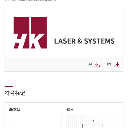
全球网络
国内分公司
海外办事处
产品介绍
光纤
∨
客户支援
AI
JPG
FL3015 Fiber
服务
社会贡献
PS Series Fiber
资源
社会贡献简介
二氧化碳
∨
社会贡献活动
符号标记
FL3015 二氧化碳
活动评论
基本型
剑三
PS series 二氧化碳
PL3015 二氧化碳