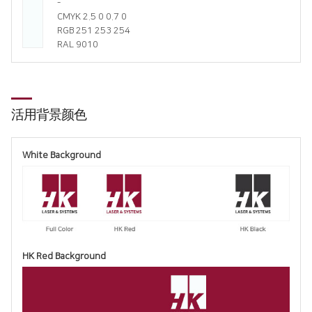
-
CMYK 2.5 0 0.7 0
RGB 251 253 254
RAL 9010
活用背景颜色
White Background
HK Red Background