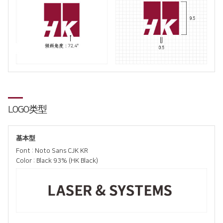
割管专用机
折弯机
去毛刺机
特殊用途
∨
焊接机
LOGO类型
混合加工机
自动化
基本型
Font : Noto Sans CJK KR
Color : Black 93% (HK Black)