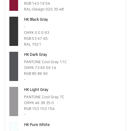
RGB 143 19 54
RAL-Design 020 30 48
HK Black Gray
-
CMYK 0 0 0 93
RGB 53 47 45
RAL 7021
HK Dark Gray
PANTONE Cool Gray 11C
CMYK 73 65 59 14
RGB 85 86 90
-
HK Light Gray
PANTONE Cool Gray 7C
CMYK 46 38 35 0
RGB 153 153 154
-
HK Pure White