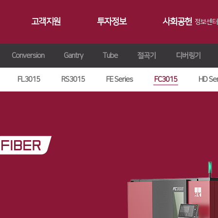
고객지원
투자정보
사회공헌
정보센터
Conversion
Gantry
Tube
절곡기
디버링기
공지사항
∨
서비스
재무정보
사회공헌개요
갤러리
∨
트레이닝
∨
IR 자료실
사회공헌활동
FL3015
RS3015
FE Series
FC3015
HD Ser
Contact 
∨
원격지원
ersion
교육일정
∨
HK Insight
n
교육신청/문의
∨
자료실
ries