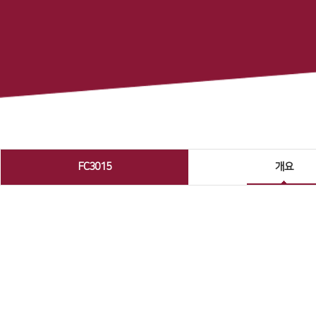
FC3015
개요