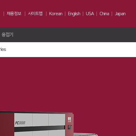
채용정보
사이트맵
Korean
English
USA
China
Japan
용접기
인재상
채용전형
ies
Us
복리후생