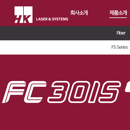
회사소개
제품소개
Fiber
CEO
Fiber
회사개요
Conversion
FS Series
FS Series
회사연혁
Gantry
FL3015
FL3015 Conv
CI소개
Tube
RS3015
PS Conversio
FO Series
가치경영
∨
절곡기
FE Series
HD Gantry Se
TL6527-S
지사안내
∨
디버링기
기업정신
FC3015
TL9036-X
유압 절곡기
용접기
핵심가치
Global Networks
HD Series
전기 절곡기
Vision Statement
국내지사
해외지사