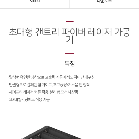
Video
다운로드
Global Networks
국내지사
초대형 갠트리 파이버 레이저 가공
해외지사
기
제품소개
Fiber
∨
특징
FS Series
· 탈착형 흑연판 장착으로 고출력 가공에서도 뛰어난 내구성
FL3015
· 반원형으로 밀폐된 칩 가이드, 초고풍량/저소음 팬 장착
· 세이프티 레이저 커튼 적용, 분리형 모션시스템
RS3015
· 3D 베벨컷팅헤드 적용 가능
FE Series
FC3015
HD Series