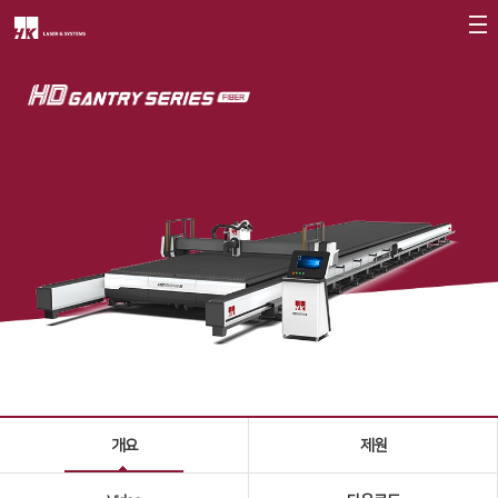
회사소개
CEO
회사개요
회사연혁
CI소개
가치경영
∨
기업정신
핵심가치
Vision Statement
개요
제원
지사안내
∨