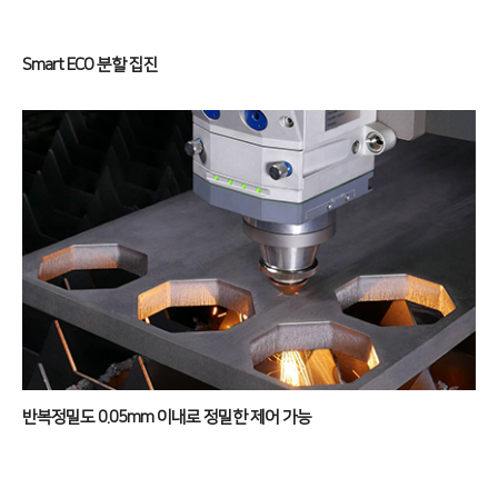
전기 절곡기
디버링기
Smart ECO 분할 집진
용접기
고객지원
서비스
투자정보
트레이닝
∨
재무정보
사회공헌
교육일정
IR 자료실
사회공헌개요
교육신청/문의
사회공헌활동
원격지원
반복정밀도 0.05mm 이내로 정밀한 제어 가능
HK Insight
자료실