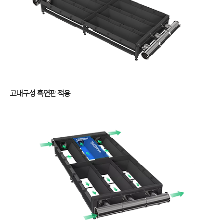
Conversion
∨
FL3015 Conversion
PS Conversion
Gantry
∨
FO Series
고내구성 흑연판 적용
HD Gantry Series
Tube
∨
TL6527-S
TL9036-X
절곡기
∨
유압 절곡기