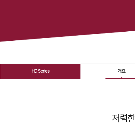
HD Series
개요
저렴한