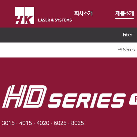
회사소개
제품소개
Fiber
CEO
Fiber
회사개요
Conversion
FS Series
FS Series
회사연혁
Gantry
FL3015
FL3015 Conv
CI소개
Tube
RS3015
PS Conversio
FO Series
가치경영
∨
절곡기
FE Series
HD Gantry Se
TL6527-S
지사안내
∨
디버링기
기업정신
FC3015
TL9036-X
유압 절곡기
용접기
핵심가치
Global Networks
HD Series
전기 절곡기
Vision Statement
국내지사
해외지사