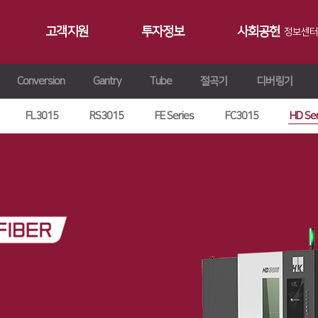
고객지원
투자정보
사회공헌
정보센터
Conversion
Gantry
Tube
절곡기
디버링기
공지사항
∨
서비스
재무정보
사회공헌개요
갤러리
∨
트레이닝
∨
IR 자료실
사회공헌활동
FL3015
RS3015
FE Series
FC3015
HD Ser
Contact 
∨
원격지원
ersion
교육일정
∨
HK Insight
n
교육신청/문의
∨
자료실
ries