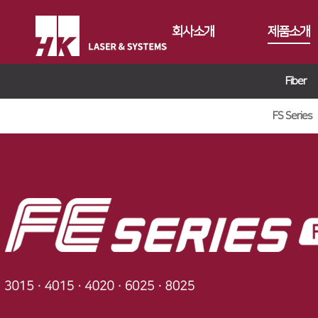
회사소개
제품소개
Fiber
CEO
Fiber
회사개요
Conversion
FS Series
FS Series
회사연혁
Gantry
FL3015
FL3015 Conv
CI소개
Tube
RS3015
PS Conversio
FO Series
가치경영
∨
절곡기
FE Series
HD Gantry Se
TL6527-S
지사안내
∨
디버링기
기업정신
FC3015
TL9036-X
유압 절곡기
용접기
핵심가치
Global Networks
HD Series
전기 절곡기
Vision Statement
국내지사
해외지사