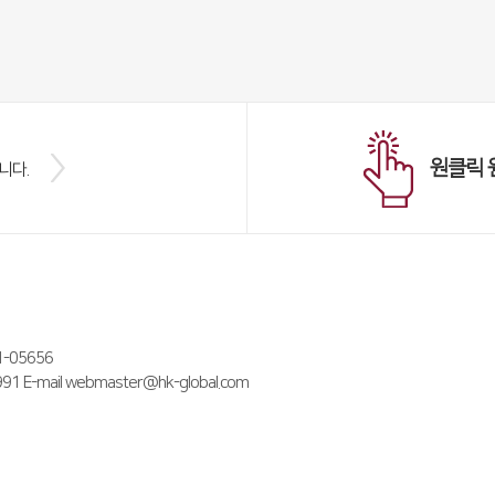
원클릭 
니다.
05656
E-mail webmaster@hk-global.com