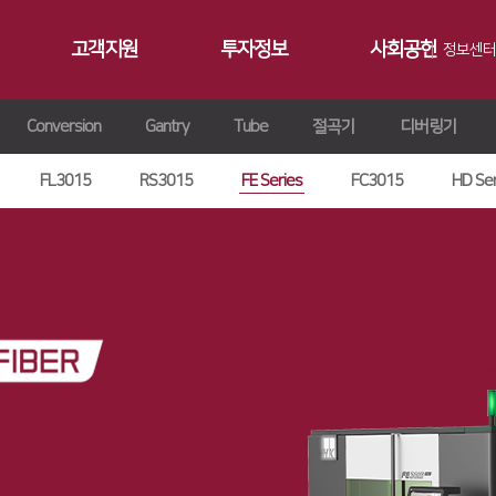
고객지원
투자정보
사회공헌
정보센터
Conversion
Gantry
Tube
절곡기
디버링기
공지사항
∨
서비스
재무정보
사회공헌개요
갤러리
∨
트레이닝
∨
IR 자료실
사회공헌활동
FL3015
RS3015
FE Series
FC3015
HD Ser
Contact 
∨
원격지원
ersion
교육일정
∨
HK Insight
n
교육신청/문의
∨
자료실
ries