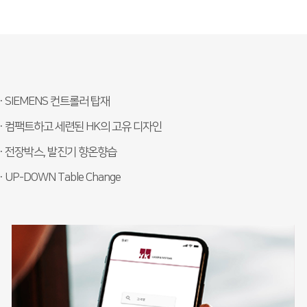
· SIEMENS 컨트롤러 탑재
· 컴팩트하고 세련된 HK의 고유 디자인
· 전장박스, 발진기 향온향습
· UP-DOWN Table Change