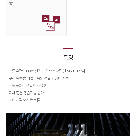
공
Conversion
∨
FL3015 Conversion
PS Conversion
Gantry
∨
FO Series
특징
HD Gantry Series
· 표준출력의 Fiber 발진기 탑재 최대절단 MS 10T까지
· 구리 황동등 비철금속의 정밀 가공이 가능
Tube
∨
· 자동도어로 편리한 사용성
TL6527-S
· 자체 항온 항습기능 탑재
· 다이내믹 모션 컨트롤
TL9036-X
절곡기
∨
유압 절곡기