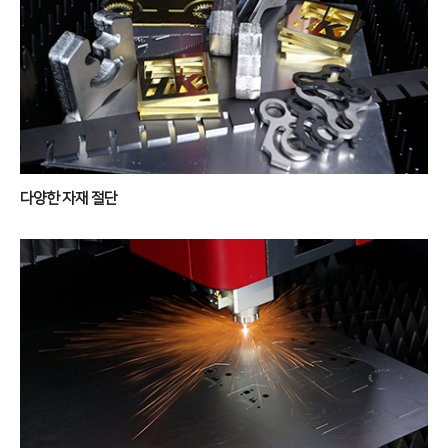
전기 절곡기
디버링기
용접기
고객지원
서비스
투자정보
다양한 자재 절단
트레이닝
∨
재무정보
사회공헌
교육일정
IR 자료실
사회공헌개요
교육신청/문의
사회공헌활동
원격지원
HK Insight
자료실