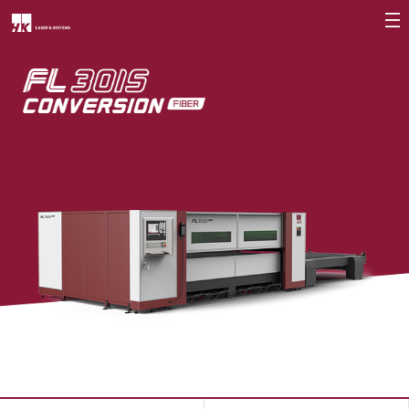
회사소개
CEO
회사개요
회사연혁
CI소개
가치경영
∨
기업정신
핵심가치
Vision Statement
지사안내
∨