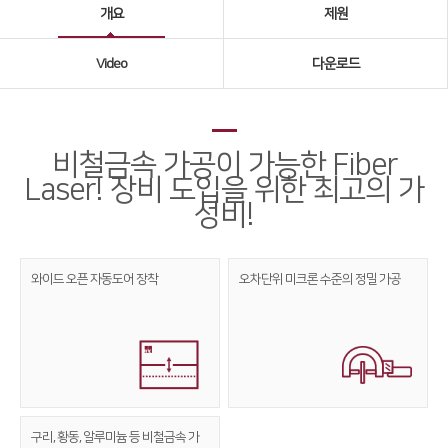
개요
제원
Global Networks
Video
다운로드
국내지사
해외지사
제품소개
비철금속 가공이 가능한 Fiber
Laser! 장비 도입을 위한 최고의 가
Fiber
∨
성비!
FS Series
FL3015
와이드 오픈
자동도어 장착
오차단위 미크론
수준의 정밀 가공
RS3015
FE Series
FC3015
HD Series
구리, 황동, 알루미늄 등
비철금속 가