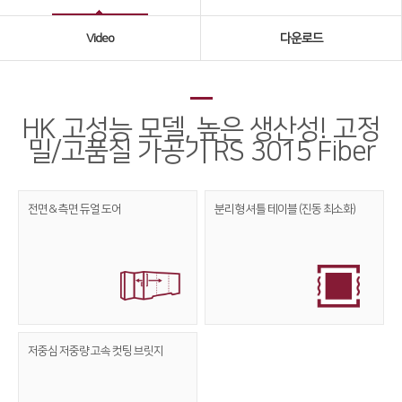
Global Networks
Video
다운로드
국내지사
해외지사
HK 고성능 모델, 높은 생산성! 고정
제품소개
밀/고품질 가공기 RS 3015 Fiber
Fiber
∨
FS Series
전면 & 측면
듀얼 도어
분리형 셔틀 테이블
(진동 최소화)
FL3015
RS3015
FE Series
FC3015
저중심 저중량
고속 컷팅 브릿지
HD Series