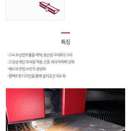
Conversion
∨
FL3015 Conversion
PS Conversion
특징
Gantry
∨
FO Series
· 고속 모션컨트롤을 채택, 생산성 극대화 (2.5G)
· 고강성 메인 프레임 적용, 진동 최대 억제력 강화
HD Gantry Series
· 헤드와 컷팅 브릿지 경량화
· 컴팩트한 디자인을 통해 설치공간 최소화
Tube
∨
TL6527-S
TL9036-X
절곡기
∨
유압 절곡기