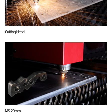
전기 절곡기
디버링기
용접기
Cutting Head
고객지원
서비스
투자정보
트레이닝
∨
재무정보
사회공헌
교육일정
IR 자료실
사회공헌개요
교육신청/문의
사회공헌활동
원격지원
HK Insight
자료실
MS 20mm