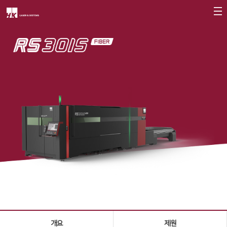
회사소개
CEO
회사개요
회사연혁
CI소개
가치경영
∨
기업정신
핵심가치
Vision Statement
지사안내
∨
개요
제원