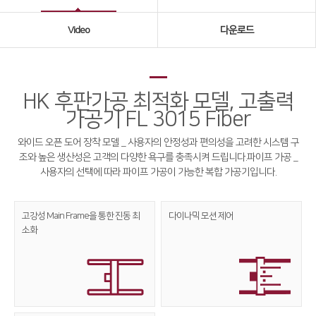
Global Networks
Video
다운로드
국내지사
해외지사
HK 후판가공 최적화 모델, 고출력
제품소개
가공기 FL 3015 Fiber
Fiber
∨
와이드 오픈 도어 장착 모델 _ 사용자의 안정성과 편의성을 고려한 시스템 구
조와 높은 생산성은 고객의 다양한 욕구를 충족시켜 드립니다.
파이프 가공 _
FS Series
사용자의 선택에 따라 파이프 가공이 가능한 복합 가공기입니다.
FL3015
고강성 Main Frame을 통한
진동 최
다이나믹
모션 제어
RS3015
소화
FE Series
FC3015
HD Series