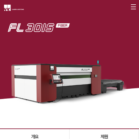
회사소개
CEO
회사개요
회사연혁
CI소개
가치경영
∨
기업정신
핵심가치
Vision Statement
지사안내
∨
개요
제원