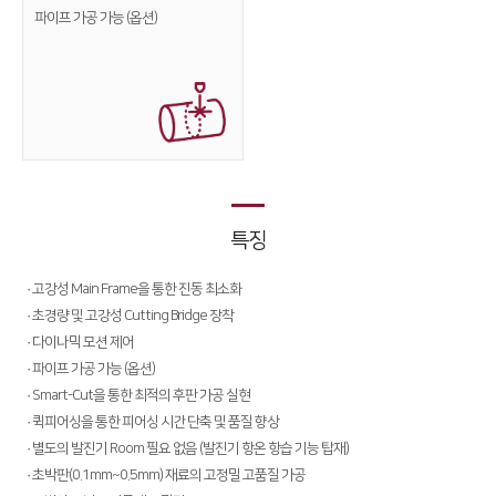
파이프
가공 가능 (옵션)
Conversion
∨
FL3015 Conversion
PS Conversion
Gantry
∨
FO Series
특징
HD Gantry Series
· 고강성 Main Frame을 통한 진동 최소화
Tube
∨
· 초경량 및 고강성 Cutting Bridge 장착
TL6527-S
· 다이나믹 모션 제어
· 파이프 가공 가능 (옵션)
TL9036-X
· Smart-Cut을 통한 최적의 후판 가공 실현
· 퀵피어싱을 통한 피어싱 시간 단축 및 품질 향상
절곡기
∨
· 별도의 발진기 Room 필요 없음 (발진기 항온 항습 기능 탑재)
유압 절곡기
· 초박판(0.1mm~0.5mm) 재료의 고정밀 고품질 가공