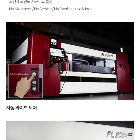
· 고반사 고난도 가공재료 절단
전기 절곡기
· No Alignment / No Service / No Overhaul / No Mirror
디버링기
용접기
고객지원
서비스
투자정보
트레이닝
∨
재무정보
사회공헌
교육일정
IR 자료실
사회공헌개요
교육신청/문의
사회공헌활동
원격지원
자동 와이드 도어
HK Insight
자료실