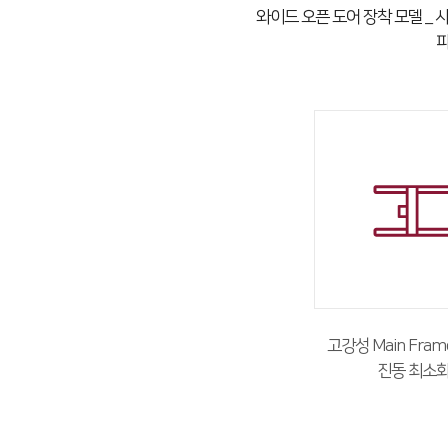
와이드 오픈 도어 장착 모델 _
파
고강성 Main Fra
진동 최소