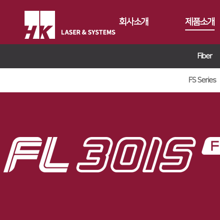
회사소개
제품소개
Fiber
CEO
Fiber
회사개요
Conversion
FS Series
FS Series
회사연혁
Gantry
FL3015
FL3015 Conv
CI소개
Tube
RS3015
PS Conversio
FO Series
가치경영
∨
절곡기
FE Series
HD Gantry Se
TL6527-S
지사안내
∨
디버링기
기업정신
FC3015
TL9036-X
유압 절곡기
용접기
핵심가치
Global Networks
HD Series
전기 절곡기
Vision Statement
국내지사
해외지사