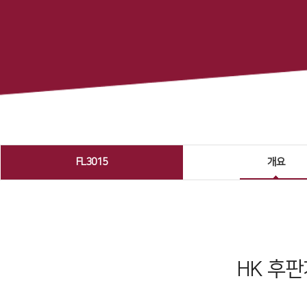
FL3015
개요
HK 후판