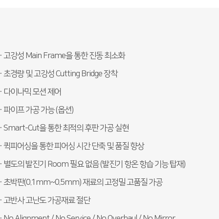
· 고강성 Main Frame을 통한 진동 최소화
· 초경량 및 고강성 Cutting Bridge 장착
· 다이나믹 모션 제어
· 파이프 가공 가능 (옵션)
· Smart-Cut을 통한 최적의 후판 가공 실현
· 퀵피어싱을 통한 피어싱 시간 단축 및 품질 향상
· 별도의 발진기 Room 필요 없음 (발진기 항온 항습 기능 탑재)
· 초박판(0.1mm~0.5mm) 재료의 고정밀 고품질 가공
· 고반사 고난도 가공재료 절단
· No Alignment / No Service / No Overhaul / No Mirror