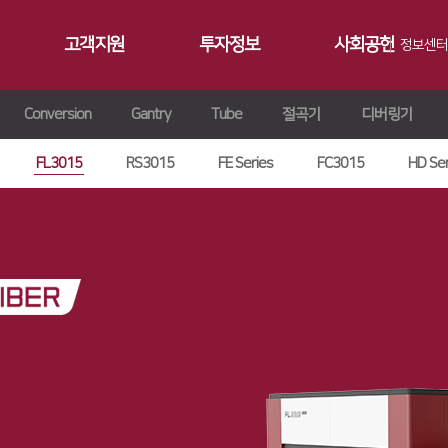
고객지원
투자정보
사회공헌
정보센터
Conversion
Gantry
Tube
절곡기
디버링기
공지사항
∨
서비스
재무정보
사회공헌개요
갤러리
∨
트레이닝
∨
IR 자료실
사회공헌활동
FL3015
RS3015
FE Series
FC3015
HD Ser
Contact 
∨
원격지원
ersion
교육일정
∨
HK Insight
n
교육신청/문의
∨
자료실
ries