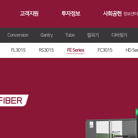
고객지원
투자정보
사회공헌
정보센터
Conversion
Gantry
Tube
절곡기
디버링기
공지사항
∨
서비스
재무정보
사회공헌개요
갤러리
∨
트레이닝
∨
IR 자료실
사회공헌활동
FL3015
RS3015
FE Series
FC3015
HD Ser
Contact 
∨
원격지원
ersion
교육일정
∨
HK Insight
n
교육신청/문의
∨
자료실
ries