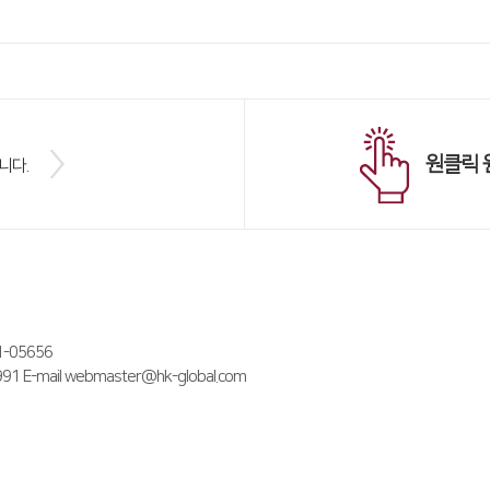
원클릭 
니다.
05656
E-mail webmaster@hk-global.com