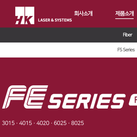
회사소개
제품소개
Fiber
CEO
Fiber
회사개요
Conversion
FS Series
FS Series
회사연혁
Gantry
FL3015
FL3015 Conv
CI소개
Tube
RS3015
PS Conversio
FO Series
가치경영
∨
절곡기
FE Series
HD Gantry Se
TL6527-S
지사안내
∨
디버링기
기업정신
FC3015
TL9036-X
유압 절곡기
용접기
핵심가치
Global Networks
HD Series
전기 절곡기
Vision Statement
국내지사
해외지사