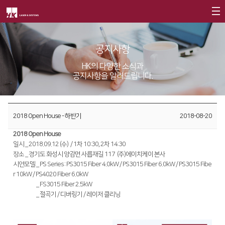
회사소개
공지사항
제품소개
CEO
HK의 다양한 소식과
공지사항을 알려드립니다.
회사개요
Fiber
고객지원
∨
회사연혁
FS Series
서비스
투자정보
2018 Open House - 하반기
2018-08-20
CI소개
FL3015
트레이닝
∨
재무정보
사회공헌
2018 Open House
가치경영
∨
RS3015
교육일정
IR 자료실
일시 _ 2018.09.12 (수) / 1차 10:30, 2차 14:30
사회공헌개요
장소 _ 경기도 화성시 양감면 사릅재길 117 (주)에이치케이 본사
기업정신
FE Series
교육신청/문의
시연모델 _ PS Series : PS3015 Fiber 4.0kW / PS3015 Fiber 6.0kW / PS3015 Fibe
사회공헌활동
r 10kW / PS4020 Fiber 6.0kW
핵심가치
FC3015
원격지원
시연모델
_ FS3015 Fiber 2.5kW
시연모델
_ 절곡기 / 디버링기 / 레이저 클리닝
Vision Statement
HD Series
HK Insight
지사안내
∨
Conversion
∨
자료실