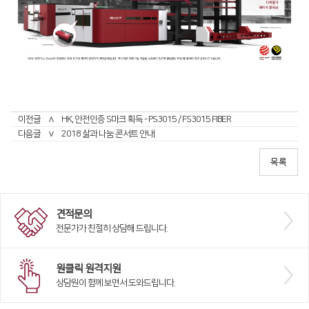
디버링기
용접기
이전글
∧
HK, 안전인증 S마크 획득 - PS3015 / FS3015 FIBER
다음글
∨
2018 삶과 나눔 콘서트 안내
견적문의
전문가가 친절히 상담해 드립니다.
원클릭 원격지원
상담원이 함께 보면서 도와드립니다.