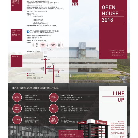
Global Networks
FL3015 Conversion
국내지사
PS Conversion
해외지사
Gantry
∨
FO Series
HD Gantry Series
Tube
∨
TL6527-S
TL9036-X
절곡기
∨
유압 절곡기
전기 절곡기