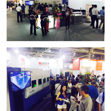
Global Networks
FL3015 Conversion
국내지사
PS Conversion
해외지사
Gantry
∨
FO Series
HD Gantry Series
Tube
∨
TL6527-S
TL9036-X
절곡기
∨
유압 절곡기
전기 절곡기