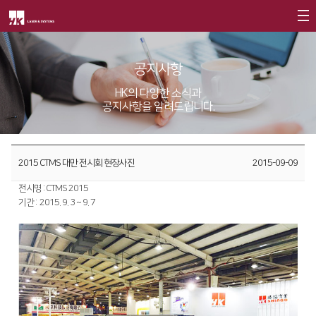
회사소개
공지사항
제품소개
CEO
HK의 다양한 소식과
공지사항을 알려드립니다.
회사개요
Fiber
고객지원
∨
회사연혁
FS Series
서비스
투자정보
2015 CTMS 대만 전시회 현장사진
2015-09-09
CI소개
FL3015
트레이닝
∨
재무정보
사회공헌
전시명 : CTMS 2015
가치경영
∨
RS3015
교육일정
IR 자료실
기간 : 2015. 9. 3 ~ 9. 7
사회공헌개요
기업정신
FE Series
교육신청/문의
사회공헌활동
핵심가치
FC3015
원격지원
Vision Statement
HD Series
HK Insight
지사안내
∨
Conversion
∨
자료실