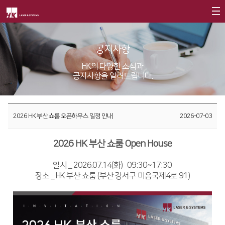
회사소개
공지사항
제품소개
CEO
HK의 다양한 소식과
공지사항을 알려드립니다.
회사개요
Fiber
고객지원
∨
회사연혁
FS Series
서비스
투자정보
2026 HK 부산 쇼룸 오픈하우스 일정 안내
2026-07-03
CI소개
FL3015
트레이닝
∨
재무정보
사회공헌
가치경영
∨
RS3015
교육일정
2026 HK 부산 쇼룸 Open House
IR 자료실
사회공헌개요
기업정신
FE Series
교육신청/문의
일시 _ 2026.07.14(화) 09:30~17:30
사회공헌활동
장소 _ HK 부산 쇼룸 (부산 강서구 미음국제4로 91)
핵심가치
FC3015
원격지원
Vision Statement
HD Series
HK Insight
지사안내
∨
Conversion
∨
자료실