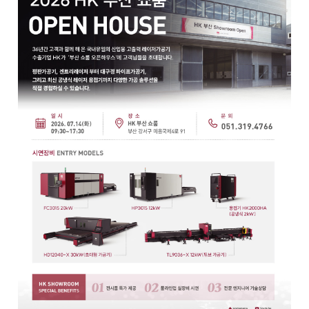
Global Networks
FL3015 Conversion
국내지사
PS Conversion
해외지사
Gantry
∨
FO Series
HD Gantry Series
Tube
∨
TL6527-S
TL9036-X
절곡기
∨
유압 절곡기
전기 절곡기