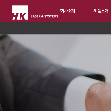
회사소개
제품소개
CEO
Fiber
회사개요
Conversion
FS Series
회사연혁
Gantry
FL3015
FL3015 Conv
CI소개
Tube
RS3015
PS Conversio
FO Series
가치경영
∨
절곡기
FE Series
HD Gantry Se
TL6527-S
지사안내
∨
디버링기
기업정신
FC3015
TL9036-X
유압 절곡기
용접기
핵심가치
Global Networks
HD Series
전기 절곡기
Vision Statement
국내지사
해외지사