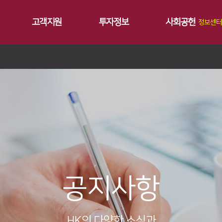
고객지원
투자정보
사회공헌
정보센터
공지사항
∨
서비스
재무정보
사회공헌개요
갤러리
∨
트레이닝
∨
IR 자료실
사회공헌활동
Contact 
∨
원격지원
ersion
교육일정
∨
HK Insight
n
교육신청/문의
∨
자료실
ries
공지사항
HK의 다양한 소식과