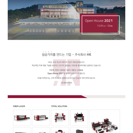
Global Networks
FL3015 Conversion
국내지사
PS Conversion
해외지사
Gantry
∨
FO Series
HD Gantry Series
Tube
∨
TL6527-S
TL9036-X
절곡기
∨
유압 절곡기
전기 절곡기