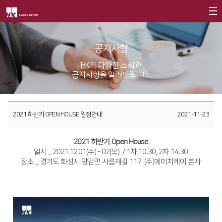
회사소개
공지사항
제품소개
CEO
HK의 다양한 소식과
공지사항을 알려드립니다.
회사개요
Fiber
고객지원
∨
회사연혁
FS Series
서비스
투자정보
2021 하반기 OPEN HOUSE 일정안내
2021-11-23
CI소개
FL3015
트레이닝
∨
재무정보
사회공헌
가치경영
∨
RS3015
교육일정
2021 하반기 Open House
IR 자료실
사회공헌개요
일시 _ 2021.12.01(수) - 02(목) / 1차 10:30, 2차 14:30
기업정신
FE Series
교육신청/문의
장소 _ 경기도 화성시 양감면 사릅재길 117 (주)에이치케이 본사
사회공헌활동
핵심가치
FC3015
원격지원
Vision Statement
HD Series
HK Insight
지사안내
∨
Conversion
∨
자료실