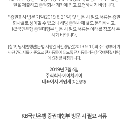
권을 제출하고
증권회사 계좌에 입고 요청하시기 바랍니다.
디버링기
* 증권회사 방문 기일(2019. 8. 21일) 및 방문 시 필요 서류는 증권
용접기
회사별로 상이할 수 있으니 해당 증권사에 별도 문의하시고,
KB국민은행 증권대행부 방문 시 필요 서류는 아래를 참조해 주
시기 바랍니다.
[참고] 당사(발행인)는 법 시행일 직전영업일(2019. 9. 11)의 주주명부에 기
재된 권리자를 기준으로 전자등록이 되도록 전자등록기관(한국예탁결제원)
에 요청할 예정입니다.
2019년 7월 4일
주식회사 에이치케이
대표이사 계명재
(직인생략)
-
KB국민은행 증권대행부 방문 시 필요 서류