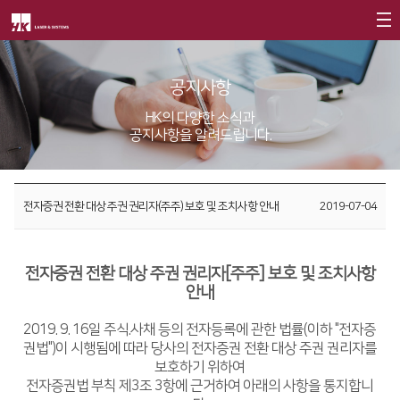
회사소개
공지사항
제품소개
CEO
HK의 다양한 소식과
공지사항을 알려드립니다.
회사개요
Fiber
고객지원
∨
회사연혁
FS Series
서비스
투자정보
전자증권 전환 대상 주권 권리자(주주) 보호 및 조치사항 안내
2019-07-04
CI소개
FL3015
트레이닝
∨
재무정보
사회공헌
가치경영
∨
RS3015
교육일정
IR 자료실
사회공헌개요
전자증권 전환 대상 주권 권리자[주주] 보호 및 조치사항
기업정신
FE Series
교육신청/문의
안내
사회공헌활동
핵심가치
FC3015
원격지원
2019. 9. 16일 주식.사채 등의 전자등록에 관한 법률(이하 "전자증
권법")이 시행됨에 따라 당사의 전자증권 전환 대상 주권 권리자를
Vision Statement
HD Series
HK Insight
보호하기 위하여
전자증권법 부칙 제3조 3항에 근거하여 아래의 사항을 통지합니
지사안내
∨
Conversion
∨
자료실