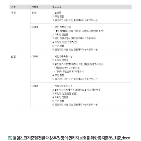
붙임2_전자증권 전환 대상 주권 등의 권리자 보호를 위한 통지문B5_최종.docx