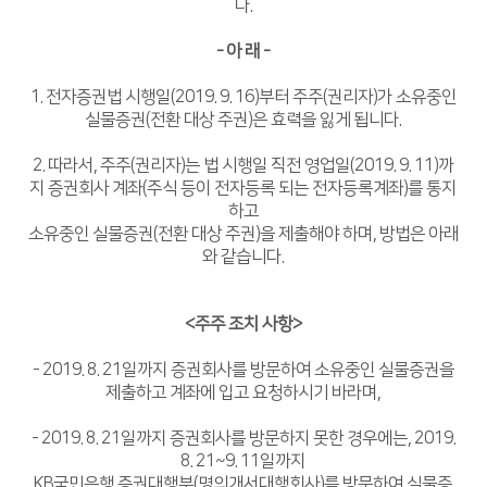
다.
Global Networks
FL3015 Conversion
- 아 래 -
국내지사
PS Conversion
1. 전자증권법 시행일(2019. 9. 16)부터 주주(권리자)가 소유중인
해외지사
Gantry
∨
실물증권(전환 대상 주권)은 효력을 잃게 됩니다.
FO Series
2. 따라서, 주주(권리자)는 법 시행일 직전 영업일(2019. 9. 11)까
지 증권회사 계좌(주식 등이 전자등록 되는 전자등록계좌)를 통지
HD Gantry Series
하고
소유중인 실물증권(전환 대상 주권)을 제출해야 하며, 방법은 아래
Tube
∨
와 같습니다.
TL6527-S
<주주 조치 사항>
TL9036-X
- 2019. 8. 21일까지 증권회사를 방문하여 소유중인 실물증권을
절곡기
∨
제출하고 계좌에 입고 요청하시기 바라며,
유압 절곡기
- 2019. 8. 21일까지 증권회사를 방문하지 못한 경우에는, 2019.
8. 21~9. 11일까지
전기 절곡기
KB국민은행 증권대행부(명의개서대행회사)를 방문하여 실물증