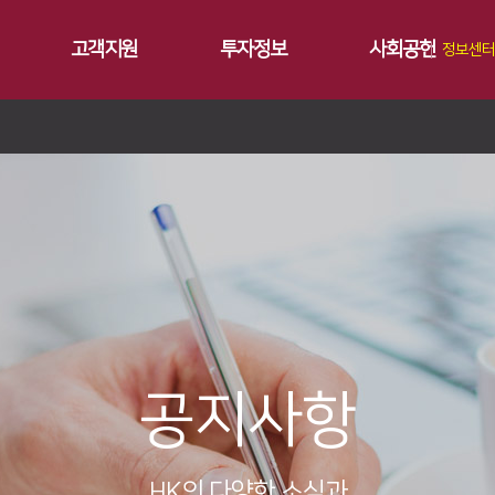
고객지원
투자정보
사회공헌
정보센터
공지사항
∨
서비스
재무정보
사회공헌개요
갤러리
∨
트레이닝
∨
IR 자료실
사회공헌활동
Contact 
∨
원격지원
ersion
교육일정
∨
HK Insight
n
교육신청/문의
∨
자료실
ries
공지사항
HK의 다양한 소식과