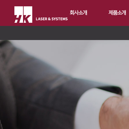
회사소개
제품소개
CEO
Fiber
회사개요
Conversion
FS Series
회사연혁
Gantry
FL3015
FL3015 Conv
CI소개
Tube
RS3015
PS Conversio
FO Series
가치경영
∨
절곡기
FE Series
HD Gantry Se
TL6527-S
지사안내
∨
디버링기
기업정신
FC3015
TL9036-X
유압 절곡기
용접기
핵심가치
Global Networks
HD Series
전기 절곡기
Vision Statement
국내지사
해외지사