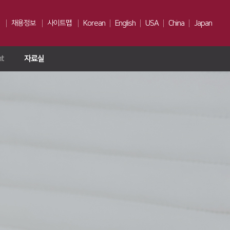
채용정보
사이트맵
Korean
English
USA
China
Japan
ht
자료실
인재상
채용전형
Us
복리후생