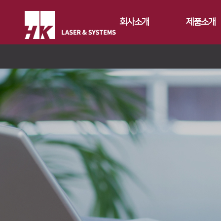
회사소개
제품소개
CEO
Fiber
회사개요
Conversion
FS Series
회사연혁
Gantry
FL3015
FL3015 Conv
CI소개
Tube
RS3015
PS Conversio
FO Series
가치경영
∨
절곡기
FE Series
HD Gantry Se
TL6527-S
지사안내
∨
디버링기
기업정신
FC3015
TL9036-X
유압 절곡기
용접기
핵심가치
Global Networks
HD Series
전기 절곡기
Vision Statement
국내지사
해외지사