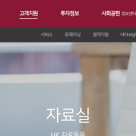
고객지원
투자정보
사회공헌
정보센터
서비스
트레이닝
원격지원
HK Insig
공지사항
∨
서비스
재무정보
사회공헌개요
갤러리
∨
트레이닝
∨
IR 자료실
사회공헌활동
Contact 
∨
원격지원
ersion
교육일정
∨
HK Insight
n
교육신청/문의
∨
자료실
ries
자료실
HK 자료들을