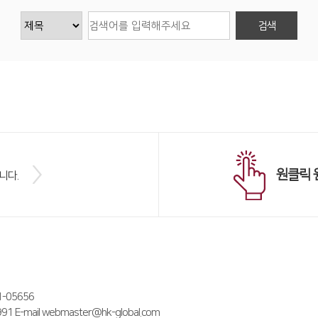
원클릭 
니다.
05656
E-mail webmaster@hk-global.com