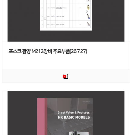
포스코 광양 M212장비 주요부품(26.7.27)