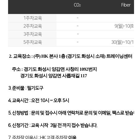
CO
Fiber
2
Global Networks
FL3015 Conversion
투자정보
1주차교육
-
국내지사
PS Conversion
재무정보
사회공헌
2주차교육
-
9(월)-10(화)
해외지사
Gantry
∨
3주차교육
-
IR 자료실
사회공헌개요
5주차교육
-
30(월)~10/1 (화
FO Series
사회공헌활동
2. 교육장소 : (주) HK 본사 1층 (경기도 화성시 소재) 트레이닝센터
HD Gantry Series
주소 : 경기도 화성시 양감면 사창리 1092번지
Tube
∨
경기도 화성시 양감면 사릅재길 117
TL6527-S
3. 준비물 : 필기도구
TL9036-X
4. 교육시간 : 오전 10시 ~ 오후 5시
절곡기
∨
5. 신청방법 : 문의 및 접수시 아래 연락처로 문의 및 이메일, 팩스로 받습니다
유압 절곡기
6. 신청기간 : 교육 시작 3일 전 까지 접수 받습니다.
전기 절곡기
7. 주차장 이용시 : HK 고객 주차장
이용