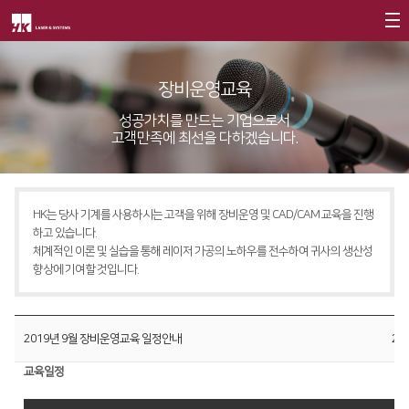
회사소개
장비운영교육
제품소개
CEO
성공가치를 만드는 기업으로서
고객만족에 최선을 다하겠습니다.
회사개요
Fiber
고객지원
∨
회사연혁
FS Series
서비스
CI소개
HK는 당사 기계를 사용하시는 고객을 위해 장비운영 및 CAD/CAM 교육을 진행
FL3015
트레이닝
∨
하고 있습니다.
가치경영
∨
체계적인 이론 및 실습을 통해 레이저 가공의 노하우를 전수하여 귀사의 생산성
RS3015
교육일정
향상에 기여할 것입니다.
기업정신
FE Series
교육신청/문의
핵심가치
FC3015
원격지원
2019년 9월 장비운영교육 일정안내
201
Vision Statement
HD Series
HK Insight
교육일정
지사안내
∨
Conversion
∨
자료실