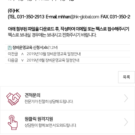
디버링기
(주)HK
(TEL. 031-350-2913 E-mail. mhhan
@hk-global.com
FAX. 031-350-299
용접기
아래 첨부된 파일을 다운로드 후, 작성하여 이메일 또는 팩스로 접수해주시기 바
팩스로 보내실 경우에는 보내시고 전화주시기 바랍니다
.
장비운영교육 신청서.xls
(1.2M)
이전글
∧
2019년10월 장비운영교육 일정안내
다음글
∨
2019년 8월 장비운영교육 일정안내
견적문의
전문가가 친절히 상담해 드립니다.
원클릭 원격지원
상담원이 함께 보면서 도와드립니다.