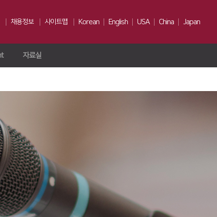
채용정보
사이트맵
Korean
English
USA
China
Japan
ht
자료실
인재상
채용전형
Us
복리후생