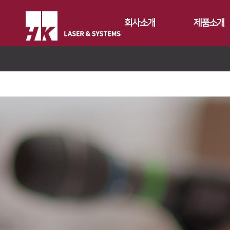
회사소개
제품소개
CEO
Fiber
회사개요
Conversion
FS Series
회사연혁
Gantry
FL3015
FL3015 Conv
CI소개
Tube
RS3015
PS Conversio
FO Series
가치경영
∨
절곡기
FE Series
HD Gantry Se
TL6527-S
지사안내
∨
디버링기
기업정신
FC3015
TL9036-X
유압 절곡기
용접기
핵심가치
Global Networks
HD Series
전기 절곡기
Vision Statement
국내지사
해외지사