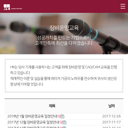
회사소개
장비운영교육
제품소개
CEO
성공가치를 만드는 기업으로서
고객만족에 최선을 다하겠습니다.
회사개요
Fiber
고객지원
∨
회사연혁
FS Series
서비스
CI소개
HK는 당사 기계를 사용하시는 고객을 위해 장비운영 및 CAD/CAM 교육을 진행
FL3015
트레이닝
∨
하고 있습니다.
가치경영
∨
체계적인 이론 및 실습을 통해 레이저 가공의 노하우를 전수하여 귀사의 생산성
RS3015
교육일정
향상에 기여할 것입니다.
기업정신
FE Series
교육신청/문의
핵심가치
FC3015
원격지원
제목
날짜
Vision Statement
HD Series
HK Insight
2018년 1월 장비운영교육 일정안내
2017-12-26
2017년 12월 장비운영교육 일정안내
2017-11-17
지사안내
∨
Conversion
∨
자료실