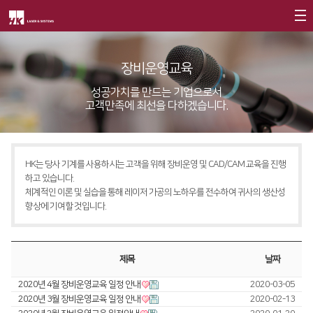
회사소개
장비운영교육
제품소개
CEO
성공가치를 만드는 기업으로서
고객만족에 최선을 다하겠습니다.
회사개요
Fiber
고객지원
∨
회사연혁
FS Series
서비스
CI소개
HK는 당사 기계를 사용하시는 고객을 위해 장비운영 및 CAD/CAM 교육을 진행
FL3015
트레이닝
∨
하고 있습니다.
가치경영
∨
체계적인 이론 및 실습을 통해 레이저 가공의 노하우를 전수하여 귀사의 생산성
RS3015
교육일정
향상에 기여할 것입니다.
기업정신
FE Series
교육신청/문의
핵심가치
FC3015
원격지원
제목
날짜
Vision Statement
HD Series
HK Insight
2020년 4월 장비운영교육 일정 안내
2020-03-05
2020년 3월 장비운영교육 일정 안내
2020-02-13
지사안내
∨
Conversion
∨
자료실