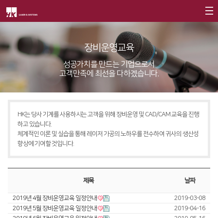
회사소개
장비운영교육
제품소개
CEO
성공가치를 만드는 기업으로서
고객만족에 최선을 다하겠습니다.
회사개요
Fiber
고객지원
∨
회사연혁
FS Series
서비스
CI소개
HK는 당사 기계를 사용하시는 고객을 위해 장비운영 및 CAD/CAM 교육을 진행
FL3015
트레이닝
∨
하고 있습니다.
가치경영
∨
체계적인 이론 및 실습을 통해 레이저 가공의 노하우를 전수하여 귀사의 생산성
RS3015
교육일정
향상에 기여할 것입니다.
기업정신
FE Series
교육신청/문의
핵심가치
FC3015
원격지원
제목
날짜
Vision Statement
HD Series
HK Insight
2019년 4월 장비운영교육 일정안내
2019-03-08
2019년 5월 장비운영교육 일정안내
2019-04-16
지사안내
∨
Conversion
∨
자료실