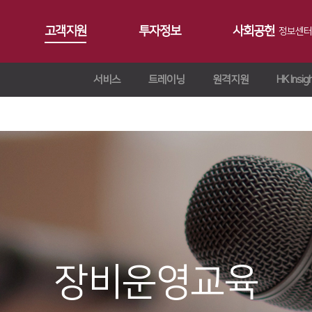
고객지원
투자정보
사회공헌
정보센터
서비스
트레이닝
원격지원
HK Insig
공지사항
∨
서비스
재무정보
사회공헌개요
갤러리
∨
트레이닝
∨
IR 자료실
사회공헌활동
Contact 
∨
원격지원
ersion
교육일정
∨
HK Insight
n
교육신청/문의
∨
자료실
ries
장비운영교육