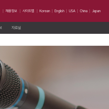
채용정보
사이트맵
Korean
English
USA
China
Japan
ht
자료실
인재상
채용전형
Us
복리후생