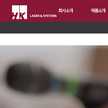
회사소개
제품소개
CEO
Fiber
회사개요
Conversion
FS Series
회사연혁
Gantry
FL3015
FL3015 Conv
CI소개
Tube
RS3015
PS Conversio
FO Series
가치경영
∨
절곡기
FE Series
HD Gantry Se
TL6527-S
지사안내
∨
디버링기
기업정신
FC3015
TL9036-X
유압 절곡기
용접기
핵심가치
Global Networks
HD Series
전기 절곡기
Vision Statement
국내지사
해외지사