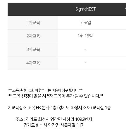
Global Networks
FL3015 Conversion
SigmaNEST
Si
투자정보
국내지사
PS Conversion
1차교육
7~8일
재무정보
사회공헌
해외지사
Gantry
∨
IR 자료실
2차교육
14~15일
사회공헌개요
FO Series
사회공헌활동
3차교육
-
HD Gantry Series
4차교육
-
Tube
∨
TL6527-S
TL9036-X
** 교육신청이 3회 이후부터는 비용이 청구 됩니다.**
** 교육 신청이 많을 시 5차 교육이 추가 될 수 있습니다.**
절곡기
∨
2. 교육장소 : (주) HK 본사 1층 (경기도 화성시 소재) 교육실 1층
유압 절곡기
주소 : 경기도 화성시 양감면 사창리 1092번지
경기도 화성시 양감면 사릅재길 117
전기 절곡기