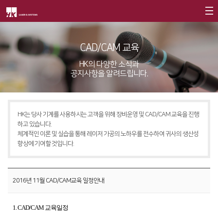
회사소개
CAD/CAM 교육
제품소개
CEO
HK의 다양한 소식과
공지사항을 알려드립니다.
회사개요
Fiber
고객지원
∨
회사연혁
FS Series
서비스
CI소개
HK는 당사 기계를 사용하시는 고객을 위해 장비운영 및 CAD/CAM 교육을 진행
FL3015
트레이닝
∨
하고 있습니다.
가치경영
∨
체계적인 이론 및 실습을 통해 레이저 가공의 노하우를 전수하여 귀사의 생산성
RS3015
교육일정
향상에 기여할 것입니다.
기업정신
FE Series
교육신청/문의
핵심가치
FC3015
원격지원
2016년 11월 CAD/CAM교육 일정안내
Vision Statement
HD Series
HK Insight
1. CAD/CAM 교육일정
지사안내
∨
Conversion
∨
자료실