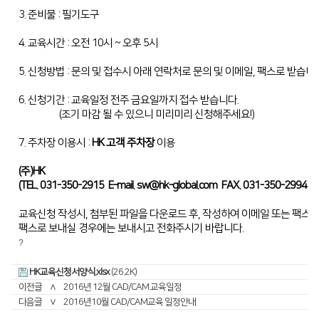
3. 준비물 : 필기도구
디버링기
4. 교육시간 : 오전 10시 ~ 오후 5시
용접기
5. 신청방법 : 문의 및 접수시 아래 연락처로 문의 및 이메일, 팩스로 받습니다
6. 신청기간 : 교육일정 전주 금요일까지 접수 받습니다.
(조기 마감 될 수 있으니 미리미리 신청해주세요!)
7. 주차장 이용시 :
HK 고객 주차장
이용
(주)HK
(TEL. 031-350-2915 E-mail.
sw@hk-global.com
FAX. 031-350-2994)
교육신청 작성시, 첨부된 파일을 다운로드 후, 작성하여 이메일 또는 팩스
팩스로 보내실 경우에는 보내시고 전화주시기 바랍니다.
?
HK교육신청서양식.xlsx
(26.2K)
이전글
∧
2016년 12월 CAD/CAM 교육일정
다음글
∨
2016년10월 CAD/CAM교육 일정안내