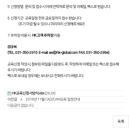
디버링기
5. 신청방법 : 문의 및 접수시 아래 연락처로 문의 및 이메일, 팩스로 받습니다.
용접기
6. 신청기간 : 교육일정 전주 금요일까지 접수 받습니다.
(조기 마감 될 수 있으니 미리미리 신청해주세요!)
7. 주차장 이용시 :
HK 고객 주차장
이용
(주)HK
(TEL. 031-350-2915 E-mail.
sw@hk-global.com
FAX. 031-350-2994)
교육신청 작성시, 첨부된 파일을 다운로드 후, 작성하여 이메일 또는 팩스로 접수해
주시기 바랍니다.
팩스로 보내실 경우에는 보내시고 전화주시기 바랍니다.
HK교육신청서양식.xlsx
(26.2K)
이전글
∧
2016년 11월 CAD/CAM교육 일정안내
다음글이 없습니다.