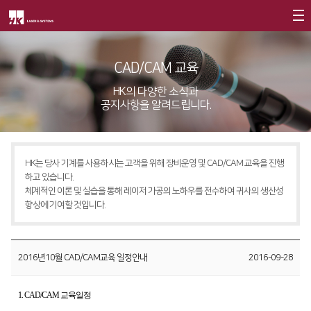
회사소개
CAD/CAM 교육
제품소개
CEO
HK의 다양한 소식과
공지사항을 알려드립니다.
회사개요
Fiber
고객지원
∨
회사연혁
FS Series
서비스
CI소개
HK는 당사 기계를 사용하시는 고객을 위해 장비운영 및 CAD/CAM 교육을 진행
FL3015
트레이닝
∨
하고 있습니다.
가치경영
∨
체계적인 이론 및 실습을 통해 레이저 가공의 노하우를 전수하여 귀사의 생산성
RS3015
교육일정
향상에 기여할 것입니다.
기업정신
FE Series
교육신청/문의
핵심가치
FC3015
원격지원
2016년10월 CAD/CAM교육 일정안내
2016-09-28
Vision Statement
HD Series
HK Insight
1. CAD/CAM 교육일정
지사안내
∨
Conversion
∨
자료실