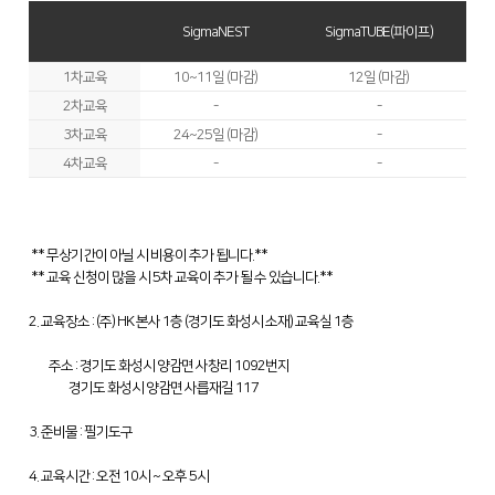
Global Networks
FL3015 Conversion
SigmaNEST
SigmaTUBE(파이프)
투자정보
국내지사
PS Conversion
1차교육
10~11일 (마감)
12일 (마감)
재무정보
사회공헌
2차교육
-
-
해외지사
Gantry
∨
IR 자료실
3차교육
24~25일 (마감)
-
사회공헌개요
FO Series
4차교육
-
-
사회공헌활동
HD Gantry Series
Tube
∨
** 무상기간이 아닐 시 비용이 추가 됩니다.**
** 교육 신청이 많을 시 5차 교육이 추가 될 수 있습니다.**
TL6527-S
2. 교육장소 : (주) HK 본사 1층 (경기도 화성시 소재) 교육실 1층
TL9036-X
주소 : 경기도 화성시 양감면 사창리 1092번지
절곡기
∨
경기도 화성시 양감면 사릅재길 117
유압 절곡기
3. 준비물 : 필기도구
전기 절곡기
4. 교육시간 : 오전 10시 ~ 오후 5시