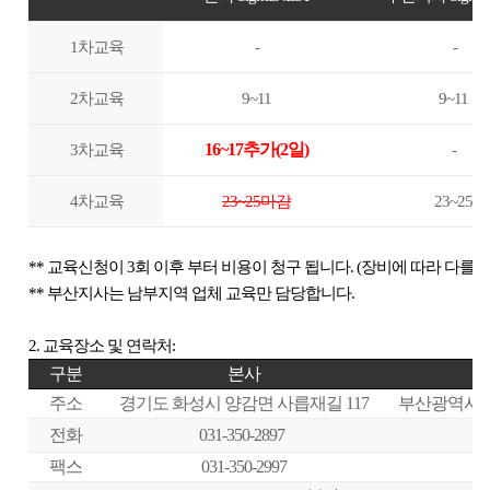
Global Networks
FL3015 Conversion
투자정보
1
차교육
-
-
국내지사
PS Conversion
재무정보
사회공헌
2
차교육
9~11
9~11
해외지사
Gantry
∨
IR 자료실
사회공헌개요
3
차교육
16~17추가(2일)
-
FO Series
사회공헌활동
4
차교육
23~25마감
23~25
HD Gantry Series
Tube
∨
**
교육신청이
3
회 이후 부터 비용이 청구 됩니다
. (
장비에 따라 다를 
**
부산지사는 남부지역 업체 교육만 담당합니다
.
TL6527-S
TL9036-X
2.
교육장소 및 연락처
:
구분
본사
절곡기
∨
주소
경기도 화성시 양감면 사릅재길
117
부산광역시 
유압 절곡기
전화
031-350-2897
팩스
031-350-2997
전기 절곡기