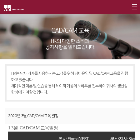
회사소개
CAD/CAM 교육
제품소개
CEO
HK의 다양한 소식과
공지사항을 알려드립니다.
회사개요
Fiber
고객지원
∨
회사연혁
FS Series
서비스
CI소개
HK는 당사 기계를 사용하시는 고객을 위해 장비운영 및 CAD/CAM 교육을 진행
FL3015
트레이닝
∨
하고 있습니다.
가치경영
∨
체계적인 이론 및 실습을 통해 레이저 가공의 노하우를 전수하여 귀사의 생산성
RS3015
교육일정
향상에 기여할 것입니다.
기업정신
FE Series
교육신청/문의
핵심가치
FC3015
원격지원
2020년 3월 CAD/CAM 교육 일정
Vision Statement
HD Series
HK Insight
1.3월 CAD/CAM
교육일정
지사안내
∨
Conversion
∨
자료실
본사
SigmaNEST
부산지사
Sigma