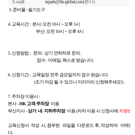
E-maill
nrpark@hk-global.com
(
본사
)
디버링기
3.
준비물
:
필기도구
용접기
4.
교육시간
:
본사
:
오전
10
시
~
오후
5
시
부산
:
오전
10
시
~
오후
4
시
5.
신청방법
:
문의
:
상기 연락처로 문의
.
접수
:
이메일
,
팩스로 받습니다
.
6.
신청기간
:
교육일정 전주 금요일까지 접수 받습니다
.
(
조기 마감 될 수 있으니 미리미리 신청해주세요
!)
7.
주차장 이용시
:
본사
-
HK
고객 주차장
이용
부산지사
-
상가
내
지하주차장
이용
(
자차 이용 시 신청서에
차량번호
교육신청서
작성
시
,
첨부된
파일을
다운로드 후
,
작성하여
이메일
다
.