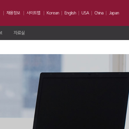
채용정보
사이트맵
Korean
English
USA
China
Japan
ht
자료실
인재상
채용전형
Us
복리후생