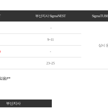
T
부산지사
SigmaNEST
SigmaTUBE
-
9~11
상시 
)
-
23~25
 있음
)**
부산지사