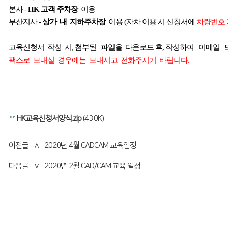
본사
-
HK
고객 주차장
이용
부산지사
-
상가
내
지하주차장
이용
(
자차 이용 시 신청서에
차량번호 
교육신청서
작성
시
,
첨부된
파일을
다운로드 후
,
작성하여
이메일
팩스로
보내실
경우에는
보내시고
전화주시기
바랍니다
.
HK교육신청서양식.zip
(43.0K)
이전글
∧
2020년 4월 CADCAM 교육일정
다음글
∨
2020년 2월 CAD/CAM 교육 일정