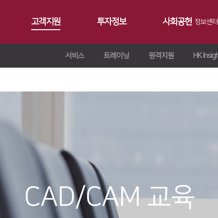
고객지원
투자정보
사회공헌
정보센터
서비스
트레이닝
원격지원
HK Insig
공지사항
∨
서비스
재무정보
사회공헌개요
갤러리
∨
트레이닝
∨
IR 자료실
사회공헌활동
Contact 
∨
원격지원
ersion
교육일정
∨
HK Insight
n
교육신청/문의
∨
자료실
ries
CAD/CAM 교육