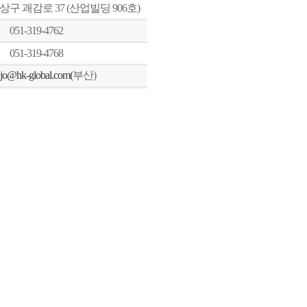
상구 괘감로
37 (
산업빌딩
906
호
)
051-319-4762
051-319-4768
jjo@hk-global.com(
부산
)