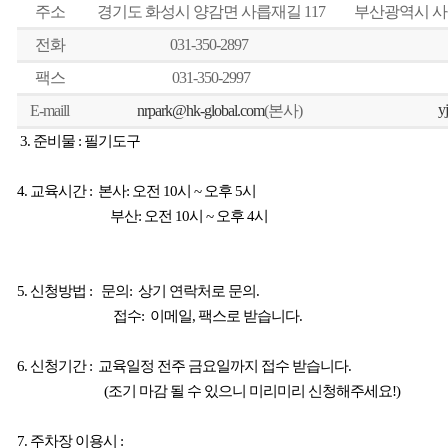
주소
경기도 화성시 양감면 사릅재길
117
부산광역시 사
전화
031-350-2897
팩스
031-350-2997
y
E-maill
nrpark@hk-global.com
(
본사
)
3.
준비물
:
필기도구
4.
교육시간
:
본사
:
오전
10
시
~
오후
5
시
부산
:
오전
10
시
~
오후
4
시
5.
신청방법
:
문의
:
상기 연락처로 문의
.
접수
:
이메일
,
팩스로 받습니다
.
6.
신청기간
:
교육일정 전주 금요일까지 접수 받습니다
.
(
조기 마감 될 수 있으니 미리미리 신청해주세요
!)
7.
주차장 이용시
: