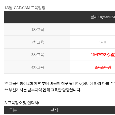
1.3월 CAD/CAM
교육일정
본사
SigmaNES
1
차교육
-
2
차교육
9~11
3
차교육
16~17추가(2일
4
차교육
23~25마감
**
교육신청이
3
회 이후 부터 비용이 청구 됩니다
. (
장비에 따라 다를 수
**
부산지사는 남부지역 업체 교육만 담당합니다
.
2.
교육장소 및 연락처
:
구분
본사