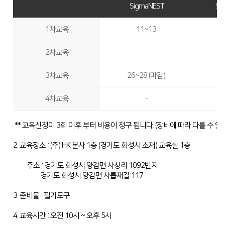
SigmaNEST
Si
Global Networks
FL3015 Conversion
투자정보
1차교육
​11~13
국내지사
PS Conversion
재무정보
사회공헌
2차교육
-
해외지사
Gantry
∨
IR 자료실
사회공헌개요
FO Series
3차교육
26~28 (마감)
사회공헌활동
HD Gantry Series
4차교육
-
Tube
∨
** 교육신청이 3회 이후 부터 비용이 청구 됩니다. (장비에 따라 다를 수 있음
TL6527-S
2. 교육장소 : (주) HK 본사 1층 (경기도 화성시 소재) 교육실 1층
TL9036-X
주소 : 경기도 화성시 양감면 사창리 1092번지
절곡기
경기도 화성시 양감면 사릅재길 117
∨
3. 준비물 : 필기도구
유압 절곡기
4. 교육시간 : 오전 10시 ~ 오후 5시
전기 절곡기