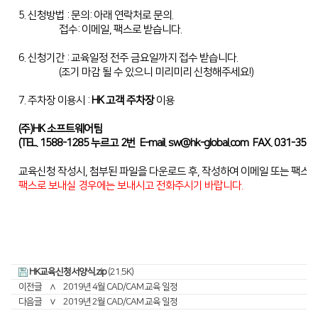
디버링기
5. 신청방법 : 문의: 아래 연락처로 문의.
접수: 이메일, 팩스로 받습니다.
용접기
6. 신청기간 : 교육일정 전주 금요일까지 접수 받습니다.
(조기 마감 될 수 있으니 미리미리 신청해주세요!)
7. 주차장 이용시 :
HK 고객 주차장
이용
(주)HK 소프트웨어팀
(TEL. 1588-1285 누르고 2번 E-mail.
sw@hk-global.com
FAX. 031-350-
교육신청 작성시, 첨부된 파일을 다운로드 후, 작성하여 이메일 또는 팩스
팩스로 보내실 경우에는 보내시고 전화주시기 바랍니다.
HK교육신청서양식.zip
(21.5K)
이전글
∧
2019년 4월 CAD/CAM 교육 일정
다음글
∨
2019년 2월 CAD/CAM 교육 일정