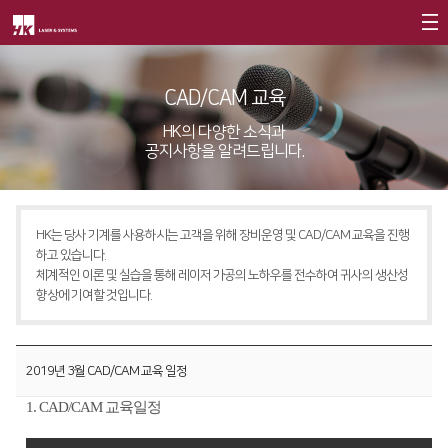
회사소개
CAD/CAM 교육
제품소개
CEO
HK의 다양한 소식과
공지사항을 알려드립니다.
회사개요
Fiber
고객지원
∨
회사연혁
FS Series
서비스
CI소개
HK는 당사 기계를 사용하시는 고객을 위해 장비운영 및 CAD/CAM 교육을 진행
FL3015
트레이닝
∨
하고 있습니다.
가치경영
∨
체계적인 이론 및 실습을 통해 레이저 가공의 노하우를 전수하여 귀사의 생산성
RS3015
교육일정
향상에 기여할 것입니다.
기업정신
FE Series
교육신청/문의
핵심가치
FC3015
원격지원
2019년 3월 CAD/CAM 교육 일정
Vision Statement
HD Series
HK Insight
1. CAD/CAM 교육일정
지사안내
∨
Conversion
∨
자료실