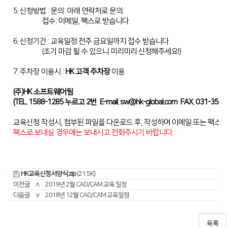
디버링기
5. 신청방법 : 문의: 아래 연락처로 문의.
접수: 이메일, 팩스로 받습니다.
용접기
6. 신청기간 : 교육일정 전주 금요일까지 접수 받습니다.
(조기 마감 될 수 있으니 미리미리 신청해주세요!)
7. 주차장 이용시 :
HK 고객 주차장
이용
(주)HK 소프트웨어팀
(TEL. 1588-1285 누르고 2번 E-mail.
sw@hk-global.com
FAX. 031-350-
교육신청 작성시, 첨부된 파일을 다운로드 후, 작성하여 이메일 또는 팩스
팩스로 보내실 경우에는 보내시고 전화주시기 바랍니다.
HK교육신청서양식.zip
(21.5K)
이전글
∧
2019년 2월 CAD/CAM 교육 일정
다음글
∨
2018년 12월 CAD/CAM 교육일정