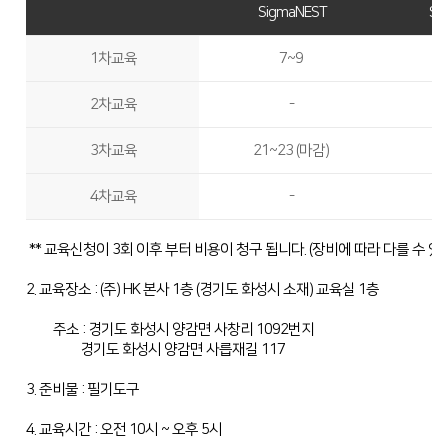
SigmaNEST
Si
Global Networks
FL3015 Conversion
투자정보
1차교육
​7~9
국내지사
PS Conversion
재무정보
사회공헌
2차교육
-
해외지사
Gantry
∨
IR 자료실
사회공헌개요
FO Series
3차교육
21~23 (마감)
사회공헌활동
HD Gantry Series
4차교육
-
Tube
∨
** 교육신청이 3회 이후 부터 비용이 청구 됩니다. (장비에 따라 다를 수 있음
TL6527-S
2. 교육장소 : (주) HK 본사 1층 (경기도 화성시 소재) 교육실 1층
TL9036-X
주소 : 경기도 화성시 양감면 사창리 1092번지
절곡기
경기도 화성시 양감면 사릅재길 117
∨
3. 준비물 : 필기도구
유압 절곡기
4. 교육시간 : 오전 10시 ~ 오후 5시
전기 절곡기