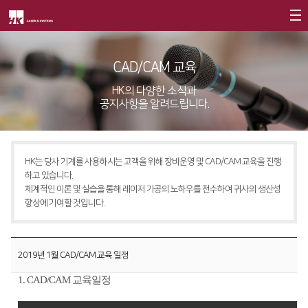
회사소개
CAD/CAM 교육
제품소개
CEO
HK의 다양한 소식과
공지사항을 알려드립니다.
회사개요
Fiber
고객지원
∨
회사연혁
FS Series
서비스
CI소개
HK는 당사 기계를 사용하시는 고객을 위해 장비운영 및 CAD/CAM 교육을 진행
FL3015
트레이닝
∨
하고 있습니다.
가치경영
∨
체계적인 이론 및 실습을 통해 레이저 가공의 노하우를 전수하여 귀사의 생산성
RS3015
교육일정
향상에 기여할 것입니다.
기업정신
FE Series
교육신청/문의
핵심가치
FC3015
원격지원
2019년 1월 CAD/CAM 교육 일정
Vision Statement
HD Series
HK Insight
1. CAD/CAM 교육일정
지사안내
∨
Conversion
∨
자료실