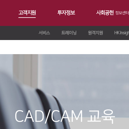
고객지원
투자정보
사회공헌
정보센터
서비스
트레이닝
원격지원
HK Insig
공지사항
∨
서비스
재무정보
사회공헌개요
갤러리
∨
트레이닝
∨
IR 자료실
사회공헌활동
Contact 
∨
원격지원
ersion
교육일정
∨
HK Insight
n
교육신청/문의
∨
자료실
ries
CAD/CAM 교육