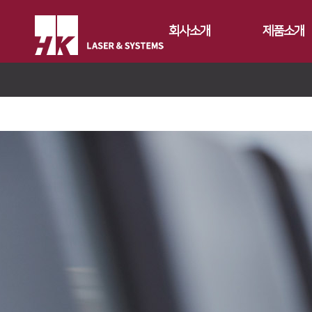
회사소개
제품소개
CEO
Fiber
회사개요
Conversion
FS Series
회사연혁
Gantry
FL3015
FL3015 Conv
CI소개
Tube
RS3015
PS Conversio
FO Series
가치경영
∨
절곡기
FE Series
HD Gantry Se
TL6527-S
지사안내
∨
디버링기
기업정신
FC3015
TL9036-X
유압 절곡기
용접기
핵심가치
Global Networks
HD Series
전기 절곡기
Vision Statement
국내지사
해외지사