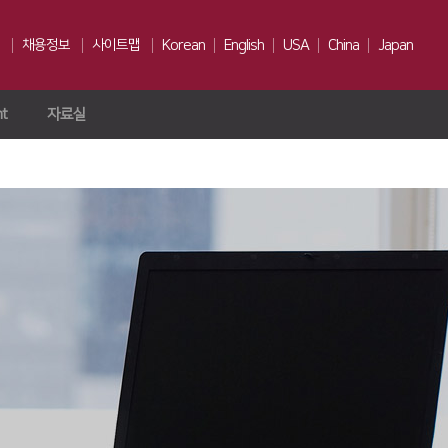
채용정보
사이트맵
Korean
English
USA
China
Japan
ht
자료실
인재상
채용전형
Us
복리후생