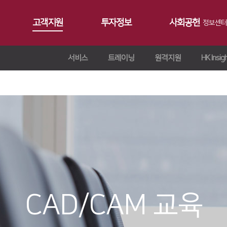
고객지원
투자정보
사회공헌
정보센터
서비스
트레이닝
원격지원
HK Insig
공지사항
∨
서비스
재무정보
사회공헌개요
갤러리
∨
트레이닝
∨
IR 자료실
사회공헌활동
Contact 
∨
원격지원
ersion
교육일정
∨
HK Insight
n
교육신청/문의
∨
자료실
ries
CAD/CAM 교육