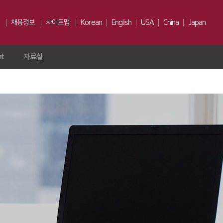
채용정보
사이트맵
Korean
English
USA
China
Japan
ht
자료실
인재상
채용전형
Us
복리후생