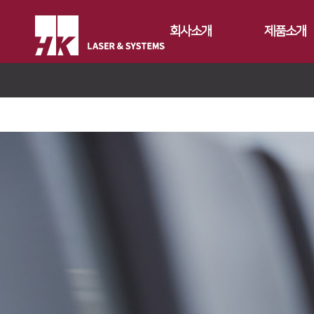
회사소개
제품소개
CEO
Fiber
회사개요
Conversion
FS Series
회사연혁
Gantry
FL3015
FL3015 Conv
CI소개
Tube
RS3015
PS Conversio
FO Series
가치경영
∨
절곡기
FE Series
HD Gantry Se
TL6527-S
지사안내
∨
디버링기
기업정신
FC3015
TL9036-X
유압 절곡기
용접기
핵심가치
Global Networks
HD Series
전기 절곡기
Vision Statement
국내지사
해외지사