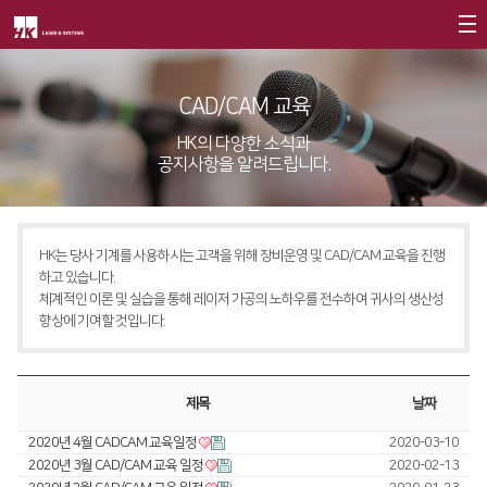
회사소개
CAD/CAM 교육
제품소개
CEO
HK의 다양한 소식과
공지사항을 알려드립니다.
회사개요
Fiber
고객지원
∨
회사연혁
FS Series
서비스
CI소개
HK는 당사 기계를 사용하시는 고객을 위해 장비운영 및 CAD/CAM 교육을 진행
FL3015
트레이닝
∨
하고 있습니다.
가치경영
∨
체계적인 이론 및 실습을 통해 레이저 가공의 노하우를 전수하여 귀사의 생산성
RS3015
교육일정
향상에 기여할 것입니다.
기업정신
FE Series
교육신청/문의
핵심가치
FC3015
원격지원
제목
날짜
Vision Statement
HD Series
HK Insight
2020년 4월 CADCAM 교육일정
2020-03-10
2020년 3월 CAD/CAM 교육 일정
2020-02-13
지사안내
∨
Conversion
∨
자료실