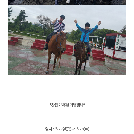
*창립 26주년 기념행사*
일시
5월27일(금) ~ 5월28(토)