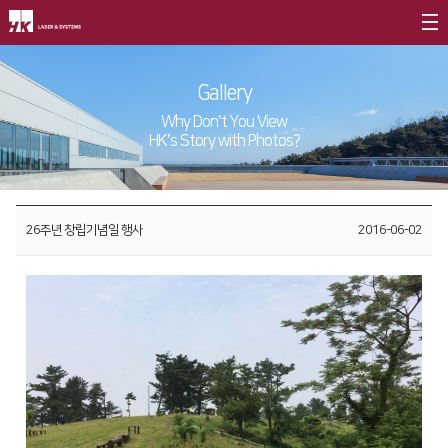
Company Introduction
Gallery
CEO
Products
Why Don’t You View
HK’s Story with Photos?
Company Briefing
Fiber
∨
Customer Support
Company History
RS3015
HK Insight
CSR
CI
26주년 창립기념일 행사
2016-06-02
FS3015
Data Archive
Summary
Value Management
∨
FL3015
Activities
Entrepreneurship
FS Oversized
Activity Review
Core Values
FO Series
Vision Statement
Press Brake
Branches
∨
Deburring Machine