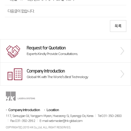
다음글이 없습니다.
Request for Quotation
Experts Kindly Provide Consultations.
Company Introduction
Global HK with The World’s Best Technology
Company Introduction
Location
117, Sareupjae-Gil, Yanggam-Myeon, Hwaseong-Si, Gyeonggi-Do, Korea
Tel 031-350-2800
Fax 031-350-2992
E-mail webmaster@hk-global.com
COPYRIGHT(C) 2015 HK Co.,Ltd. ALL RIGHT RESERVED.