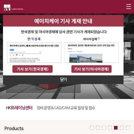
회사소개
제품소개
CEO
회사개요
Fiber
고객지원
∨
회사연혁
FS Series
서비스
투자정보
FS3015 Fiber
CI소개
FL3015
트레이닝
∨
재무정보
사회공헌
Industrial Standard Long Gantry Laser Cutting Machine FS3015 Fiber
닫기
가치경영
∨
RS3015
교육일정
IR 자료실
사회공헌개요
기업정신
FE Series
교육신청/문의
사회공헌활동
핵심가치
FC3015
HK트레이닝센터
원격지원
장비 운영 & CAD/CAM 교육 일정 및 접수
Vision Statement
HD Series
HK Insight
Products
지사안내
∨
Conversion
∨
자료실