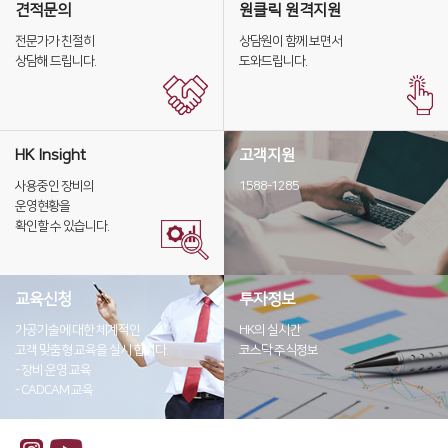
견적문의
원클릭 원격지원
디버링기
전문가가 친절히
상담원이 함께 보면서
용접기
상담해 드립니다.
도와드립니다.
HK Insight
고객지원
사용중인 장비의
1588-1285
운영현황을
확인할 수 있습니다.
교육신청
투자정보
가공기술에 대한 체계적인
HK의 실시간
고객 맞춤형 교육을 실시 합니다.
코스닥 주식정보
- 장비 운영 교육
- CADCAM 교육