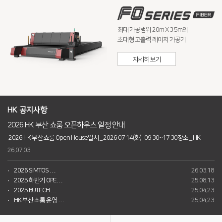
Global Networks
FL3015 Conversion
최대 가공범위 20m X 3.5m의
국내지사
PS Conversion
초대형 고출력 레이저 가공기
해외지사
Gantry
∨
자세히 보기
FO Series
HD Gantry Series
HK 공지사항
Tube
∨
2026 HK 부산 쇼룸 오픈하우스 일정 안내
TL6527-S
2026 HK 부산 쇼룸 Open House일시 _ 2026.07.14(화) 09:30~17:30장소 _ HK..
26.07.03
TL9036-X
2026 SIMTOS …
26.03.18
절곡기
∨
2025 하반기 OPE…
25.08.13
2025 BUTECH …
25.04.23
유압 절곡기
HK 부산 쇼룸 운영 …
25.04.23
전기 절곡기