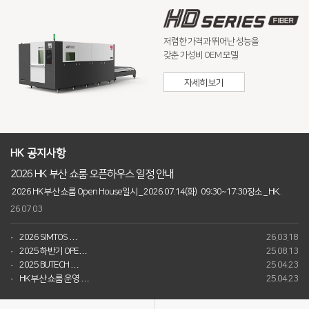
Global Networks
FL3015 Conversion
저렴한 가격과 뛰어난 성능을
국내지사
PS Conversion
갖춘 가성비 OEM 모델
해외지사
Gantry
∨
자세히 보기
FO Series
HD Gantry Series
HK 공지사항
Tube
∨
2026 HK 부산 쇼룸 오픈하우스 일정 안내
TL6527-S
2026 HK 부산 쇼룸 Open House일시 _ 2026.07.14(화) 09:30~17:30장소 _ HK..
26.07.03
TL9036-X
2026 SIMTOS …
26.03.18
절곡기
∨
2025 하반기 OPE…
25.08.13
2025 BUTECH …
25.04.23
유압 절곡기
HK 부산 쇼룸 운영 …
25.04.23
전기 절곡기