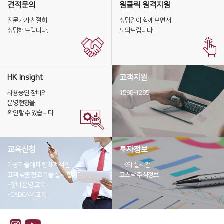
견적문의
원클릭 원격지원
디버링기
전문가가 친절히
상담원이 함께 보면서
용접기
상담해 드립니다.
도와드립니다.
HK Insight
고객지원
사용중인 장비의
1588-1285
운영현황을
확인할 수 있습니다.
교육신청
투자정보
가공기술에 대한 체계적인
HK의 실시간
고객 맞춤형 교육을 실시 합니다.
코스닥 주식정보
- 장비 운영 교육
- CADCAM 교육