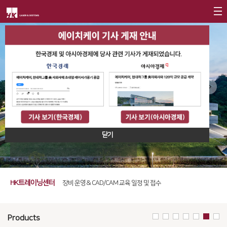
회사소개
제품소개
CEO
회사개요
Fiber
고객지원
∨
회사연혁
FS Series
서비스
투자정보
즐겁고 기쁨을 주는 기업
CI소개
FL3015
트레이닝
∨
고객 만족을 통한 가치 창조
재무정보
사회공헌
닫기
가치경영
∨
RS3015
에이치케이의 비전과 미션입니다
교육일정
IR 자료실
사회공헌개요
기업정신
FE Series
교육신청/문의
사회공헌활동
핵심가치
FC3015
HK트레이닝센터
원격지원
장비 운영 & CAD/CAM 교육 일정 및 접수
Vision Statement
HD Series
HK Insight
Products
지사안내
∨
Conversion
∨
자료실