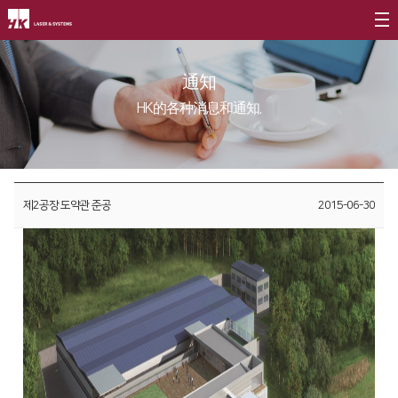
公司介绍
通知
CEO
产品介绍
HK的各种消息和通知.
公司简介
光纤
∨
客户支援
公司沿革
FL3015 Fiber
服务
社会贡献
CI介绍
제2공장 도약관 준공
2015-06-30
PS Series Fiber
资源
社会贡献简介
价值经营
∨
二氧化碳
∨
社会贡献活动
企业精神
FL3015 二氧化碳
活动评论
核心价值
PS series 二氧化碳
长远规划
PL3015 二氧化碳
分公司介绍
∨
割管专用机