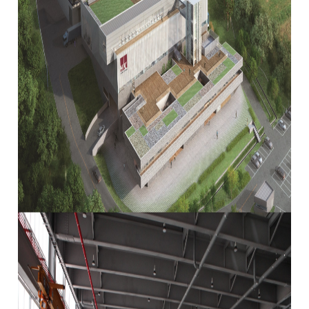
全球网络
折弯机
国内分公司
去毛刺机
海外办事处
特殊用途
∨
焊接机
混合加工机
自动化