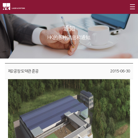
公司介绍
通知
CEO
产品介绍
HK的各种消息和通知.
公司简介
光纤
∨
客户支援
公司沿革
FL3015 Fiber
服务
社会贡献
CI介绍
제2공장 도약관 준공
2015-06-30
PS Series Fiber
资源
社会贡献简介
价值经营
∨
二氧化碳
∨
社会贡献活动
企业精神
FL3015 二氧化碳
活动评论
核心价值
PS series 二氧化碳
长远规划
PL3015 二氧化碳
分公司介绍
∨
割管专用机