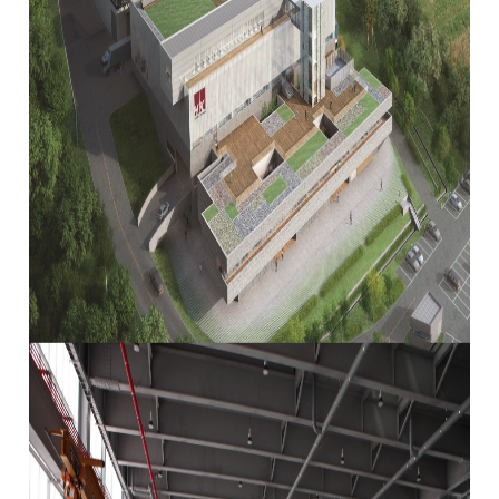
全球网络
折弯机
国内分公司
去毛刺机
海外办事处
特殊用途
∨
焊接机
混合加工机
自动化