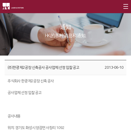
公司介绍
通知
CEO
产品介绍
HK的各种消息和通知.
公司简介
光纤
∨
客户支援
公司沿革
FL3015 Fiber
服务
社会贡献
CI介绍
(주)한광 제2공장 신축공사 공사업체 선정 입찰 공고
2013-06-10
PS Series Fiber
资源
社会贡献简介
价值经营
∨
二氧化碳
∨
주식회사 한광 제2공장 신축 공사
社会贡献活动
企业精神
FL3015 二氧化碳
공사업체 선정 입찰 공고
活动评论
核心价值
PS series 二氧化碳
长远规划
PL3015 二氧化碳
공사내용
分公司介绍
∨
割管专用机
위치: 경기도 화성시 양감면 사창리 1092