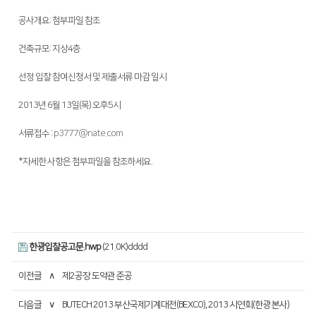
全球网络
折弯机
공사개요: 첨부파일 참조
国内分公司
去毛刺机
건축규모: 지상4층
海外办事处
特殊用途
∨
선정 입찰 참여신청서 및 제출서류 마감 일시
焊接机
2013년 6월 13일(목) 오후5시
混合加工机
서류접수 :
p3777@nate.com
自动化
*자세한 사항은 첨부파일을 참조하세요.
한광입찰공고문.hwp
(21.0K)dddd
이전글
∧
제2공장 도약관 준공
다음글
∨
BUTECH 2013 부산국제기계대전(BEXCO), 2013 시연회(한광 본사)