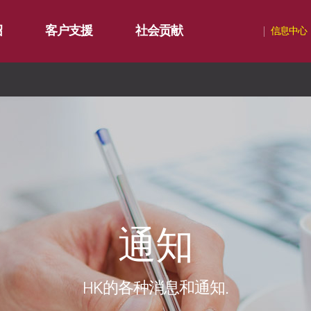
绍
客户支援
社会贡献
信息中心
通知
∨
服务
社会贡献简介
影集
∨
资源
社会贡献活动
联系我们
活动评论
化碳
氧化碳
化碳
∨
通知
HK的各种消息和通知.