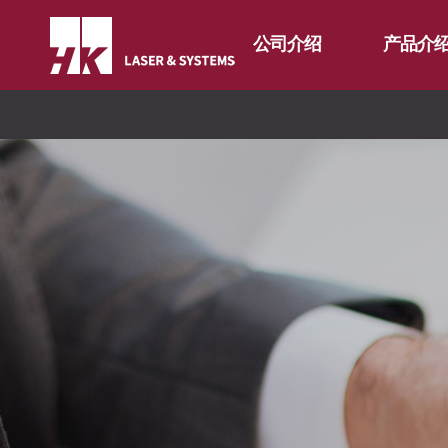
公司介绍
产品介
CEO
光纤
公司简介
二氧化碳
FL3015 Fiber
公司沿革
割管专用机
PS Series Fiber
FL3015 二氧
CI介绍
折弯机
PS series 二
价值经营
∨
去毛刺机
PL3015 二氧
分公司介绍
∨
特殊用途
企业精神
自动化
核心价值
全球网络
焊接机
长远规划
国内分公司
混合加工机
海外办事处