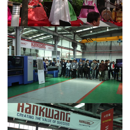
全球网络
折弯机
国内分公司
去毛刺机
海外办事处
特殊用途
∨
焊接机
混合加工机
自动化