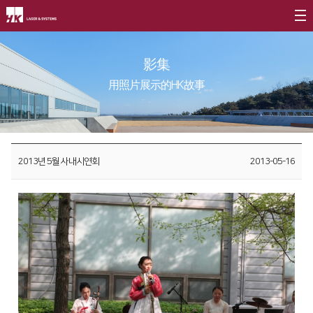
公司介绍
影集
CEO
产品介绍
用照片展示的HK故事
公司简介
光纤
∨
客户支援
公司沿革
FL3015 Fiber
服务
社会贡献
CI介绍
2013년 5월 사내시연회
2013-05-16
PS Series Fiber
资源
社会贡献简介
价值经营
∨
二氧化碳
∨
社会贡献活动
企业精神
FL3015 二氧化碳
活动评论
核心价值
PS series 二氧化碳
长远规划
PL3015 二氧化碳
分公司介绍
∨
割管专用机